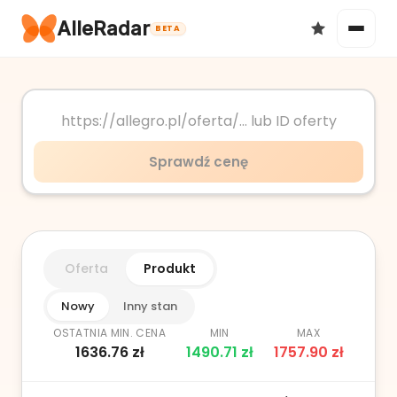
AlleRadar
BETA
Okazje
Sprawdź cenę
Ulubione
Oferta
Produkt
Nowy
Inny stan
OSTATNIA MIN. CENA
MIN
MAX
1636.76
zł
1490.71
zł
1757.90
zł