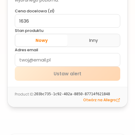
wybranego poziomu.
Cena docelowa (
zł
)
Stan produktu
Nowy
Inny
Adres email
Ustaw alert
Product ID
:
203bc735-1c92-402a-8850-87714f621848
Otwórz na Allegro