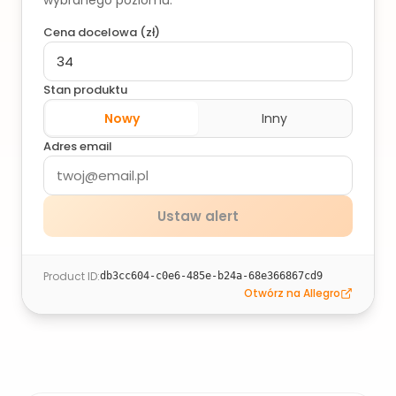
wybranego poziomu.
Cena docelowa (
zł
)
Stan produktu
Nowy
Inny
Adres email
Ustaw alert
Product ID
:
db3cc604-c0e6-485e-b24a-68e366867cd9
Otwórz na Allegro