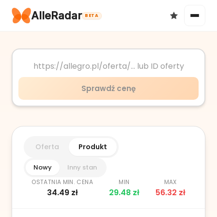
AlleRadar
BETA
Okazje
Sprawdź cenę
Ulubione
Oferta
Produkt
Nowy
Inny stan
OSTATNIA MIN. CENA
MIN
MAX
34.49
zł
29.48
zł
56.32
zł