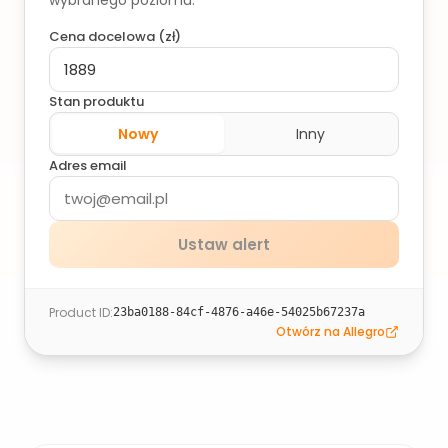
wybranego poziomu.
Cena docelowa (
zł
)
Stan produktu
Nowy
Inny
Adres email
Ustaw alert
Product ID
:
23ba0188-84cf-4876-a46e-54025b67237a
Otwórz na Allegro