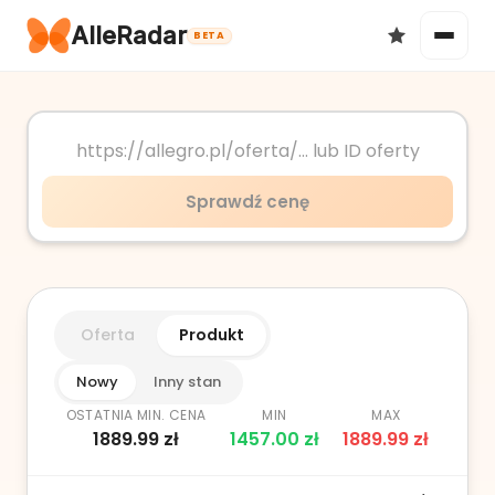
AlleRadar
BETA
Okazje
Sprawdź cenę
Ulubione
Oferta
Produkt
Nowy
Inny stan
OSTATNIA MIN. CENA
MIN
MAX
1889.99
zł
1457.00
zł
1889.99
zł