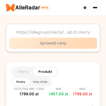
AlleRadar
BETA
Okazje
Sprawdź cenę
Ulubione
Oferta
Produkt
Nowy
Inny stan
OSTATNIA MIN. CENA
MIN
MAX
1799.00
zł
1457.00
zł
1799.00
zł