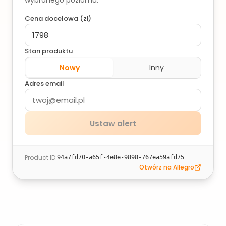
wybranego poziomu.
Cena docelowa (
zł
)
Stan produktu
Nowy
Inny
Adres email
Ustaw alert
Product ID
:
94a7fd70-a65f-4e8e-9898-767ea59afd75
Otwórz na Allegro