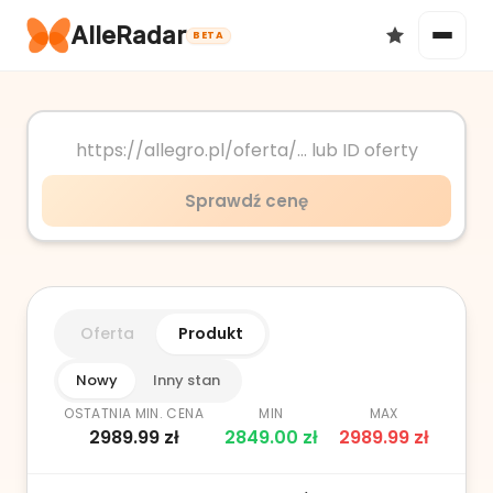
AlleRadar
BETA
Okazje
Sprawdź cenę
Ulubione
Oferta
Produkt
Nowy
Inny stan
OSTATNIA MIN. CENA
MIN
MAX
2989.99
zł
2849.00
zł
2989.99
zł