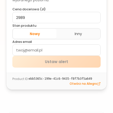
wybranego poziomu.
Cena docelowa (
zł
)
Stan produktu
Nowy
Inny
Adres email
Ustaw alert
Product ID
:
ebb5365c-199e-41c6-9435-f8f7b3f5a649
Otwórz na Allegro