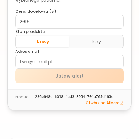
wybranego poziomu.
Cena docelowa (
zł
)
Stan produktu
Nowy
Inny
Adres email
Ustaw alert
Product ID
:
286e648e-6018-4ad3-8954-704a765d465c
Otwórz na Allegro