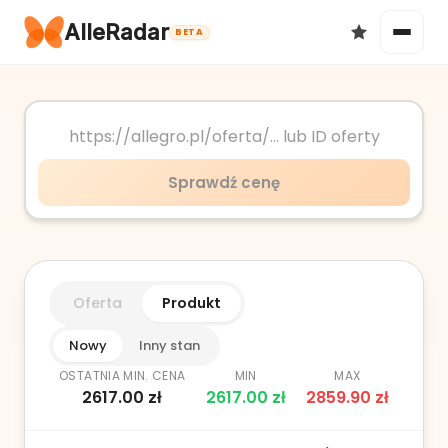
AlleRadar
BETA
Okazje
Sprawdź cenę
Ulubione
Oferta
Produkt
Nowy
Inny stan
OSTATNIA MIN. CENA
MIN
MAX
2617.00
zł
2617.00
zł
2859.90
zł