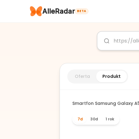
AlleRadar
BETA
Oferta
Produkt
Smartfon Samsung Galaxy A56
7d
30d
1 rok