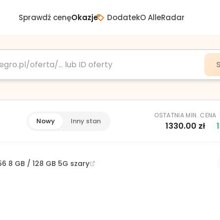
Sprawdź cenę
Okazje
Dodatek
O AlleRadar
OSTATNIA MIN. CENA
Nowy
Inny stan
1330.00
zł
 8 GB / 128 GB 5G szary