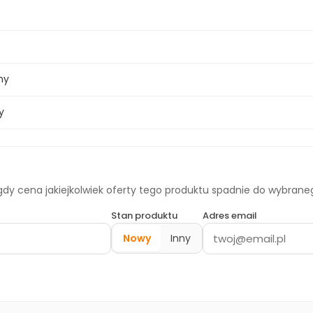
ny
y
dy cena jakiejkolwiek oferty tego produktu spadnie do wybran
Stan produktu
Adres email
Nowy
Inny