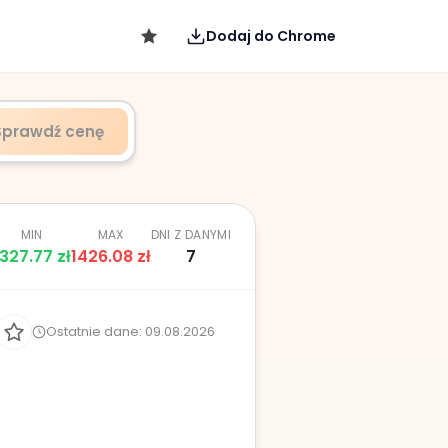
Dodaj do Chrome
Sprawdź cenę
MIN
MAX
DNI Z DANYMI
1327.77
zł
1426.08
zł
7
Ostatnie dane: 09.08.2026