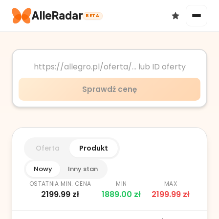
AlleRadar
BETA
Okazje
Sprawdź cenę
Ulubione
Oferta
Produkt
Nowy
Inny stan
OSTATNIA MIN. CENA
MIN
MAX
2199.99
zł
1889.00
zł
2199.99
zł