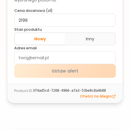
wybranego poziomu.
Cena docelowa (
zł
)
Stan produktu
Nowy
Inny
Adres email
Ustaw alert
Product ID
:
3f4ad5cd-7208-4966-a7a3-53be8c8a4b88
Otwórz na Allegro