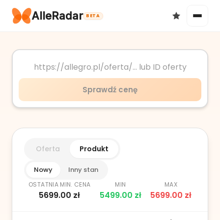
AlleRadar
BETA
Okazje
Sprawdź cenę
Ulubione
Oferta
Produkt
Nowy
Inny stan
OSTATNIA MIN. CENA
MIN
MAX
5699.00
zł
5499.00
zł
5699.00
zł