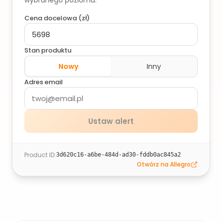
wybranego poziomu.
Cena docelowa (
zł
)
Stan produktu
Nowy
Inny
Adres email
Ustaw alert
Product ID
:
3d620c16-a6be-484d-ad30-fddb0ac845a2
Otwórz na Allegro