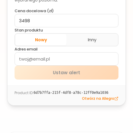
wybranego poziomu.
Cena docelowa (
zł
)
Stan produktu
Nowy
Inny
Adres email
Ustaw alert
Product ID
:
6d7b7ffa-215f-4df8-a78c-12ff0e9a1036
Otwórz na Allegro