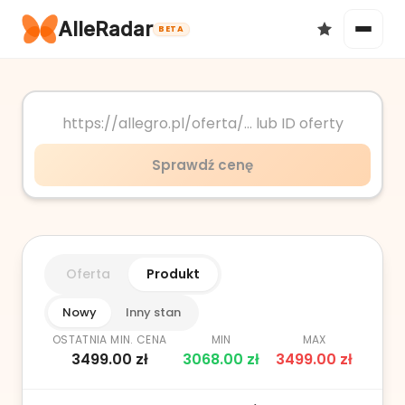
AlleRadar
BETA
Okazje
Sprawdź cenę
Ulubione
Oferta
Produkt
Nowy
Inny stan
OSTATNIA MIN. CENA
MIN
MAX
3499.00
zł
3068.00
zł
3499.00
zł