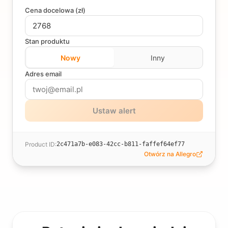
Cena docelowa (
zł
)
Stan produktu
Nowy
Inny
Adres email
Ustaw alert
Product ID
:
2c471a7b-e083-42cc-b811-faffef64ef77
Otwórz na Allegro