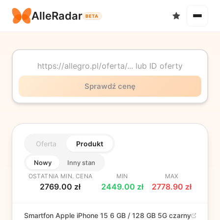
AlleRadar
BETA
Okazje
Sprawdź cenę
Oferta
Produkt
Ulubione
Nowy
Inny stan
OSTATNIA MIN. CENA
MIN
MAX
2769.00
zł
2449.00
zł
2778.90
zł
Smartfon Apple iPhone 15 6 GB / 128 GB 5G czarny