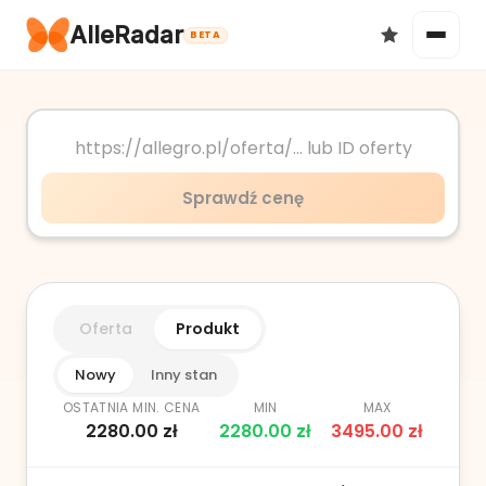
AlleRadar
BETA
Okazje
Sprawdź cenę
Ulubione
Oferta
Produkt
Nowy
Inny stan
OSTATNIA MIN. CENA
MIN
MAX
2280.00
zł
2280.00
zł
3495.00
zł