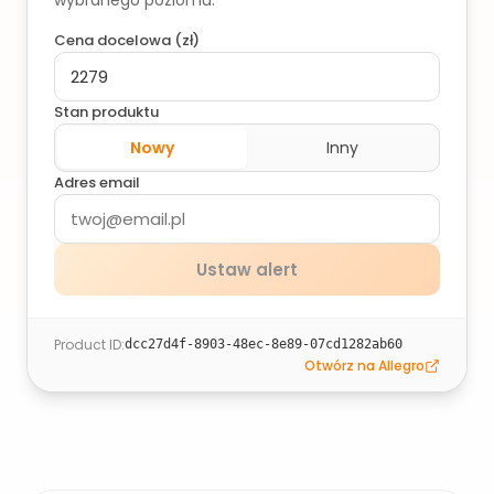
wybranego poziomu.
Cena docelowa (
zł
)
Stan produktu
Nowy
Inny
Adres email
Ustaw alert
Product ID
:
dcc27d4f-8903-48ec-8e89-07cd1282ab60
Otwórz na Allegro