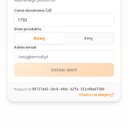
wybranego poziomu.
Cena docelowa (
zł
)
Stan produktu
Nowy
Inny
Adres email
Ustaw alert
Product ID
:
05717ad2-2ecb-44dc-b2fa-311c68ad7260
Otwórz na Allegro