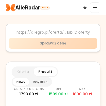
AlleRadar
BETA
Okazje
Sprawdź cenę
Ulubione
Oferta
Produkt
Nowy
Inny stan
OSTATNIA MIN. CENA
MIN
MAX
1793.00
zł
1599.00
zł
1800.00
zł