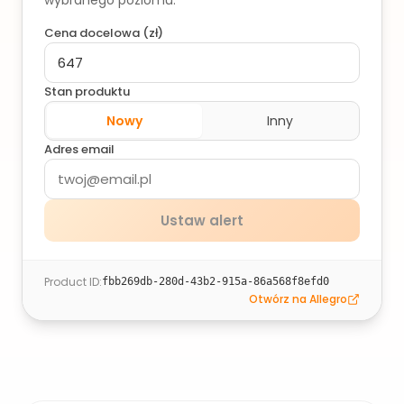
wybranego poziomu.
Cena docelowa (
zł
)
Stan produktu
Nowy
Inny
Adres email
Ustaw alert
Product ID
:
fbb269db-280d-43b2-915a-86a568f8efd0
Otwórz na Allegro