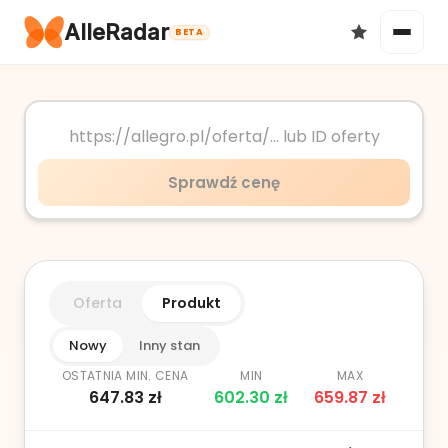
AlleRadar
BETA
Okazje
Sprawdź cenę
Ulubione
Oferta
Produkt
Nowy
Inny stan
OSTATNIA MIN. CENA
MIN
MAX
647.83
zł
602.30
zł
659.87
zł