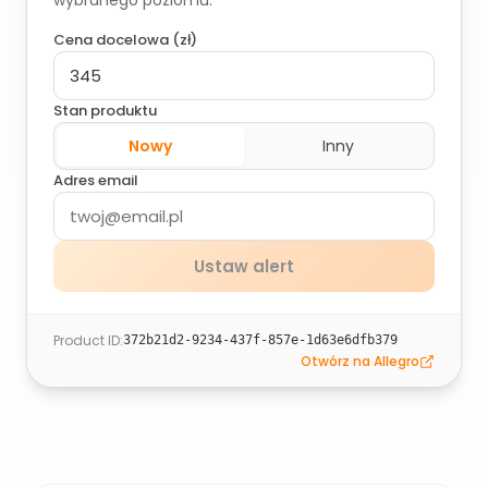
wybranego poziomu.
Cena docelowa (
zł
)
Stan produktu
Nowy
Inny
Adres email
Ustaw alert
Product ID
:
372b21d2-9234-437f-857e-1d63e6dfb379
Otwórz na Allegro