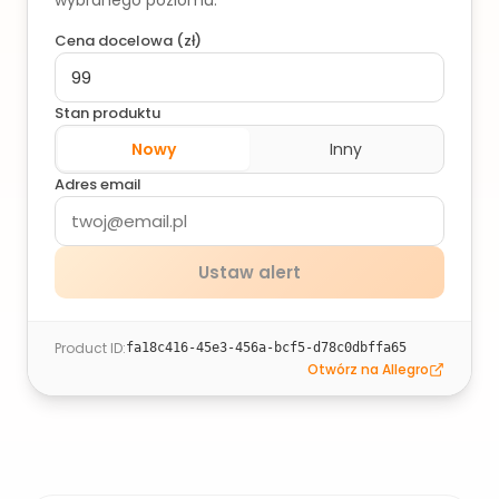
wybranego poziomu.
Cena docelowa (
zł
)
Stan produktu
Nowy
Inny
Adres email
Ustaw alert
Product ID
:
fa18c416-45e3-456a-bcf5-d78c0dbffa65
Otwórz na Allegro