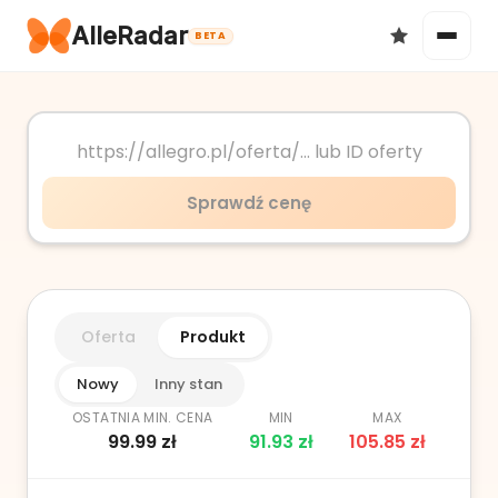
AlleRadar
BETA
Okazje
Sprawdź cenę
Ulubione
Oferta
Produkt
Nowy
Inny stan
OSTATNIA MIN. CENA
MIN
MAX
99.99
zł
91.93
zł
105.85
zł