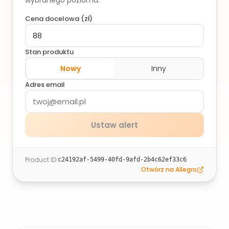
wybranego poziomu.
Cena docelowa (
zł
)
Stan produktu
Nowy
Inny
Adres email
Ustaw alert
Product ID
:
c24192af-5499-40fd-9afd-2b4c62ef33c6
Otwórz na Allegro