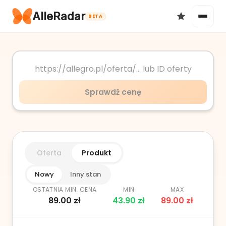
AlleRadar
BETA
Okazje
Sprawdź cenę
Ulubione
Oferta
Produkt
Nowy
Inny stan
OSTATNIA MIN. CENA
MIN
MAX
89.00
zł
43.90
zł
89.00
zł