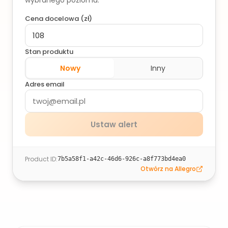
wybranego poziomu.
Cena docelowa (
zł
)
Stan produktu
Nowy
Inny
Adres email
Ustaw alert
Product ID
:
7b5a58f1-a42c-46d6-926c-a8f773bd4ea0
Otwórz na Allegro