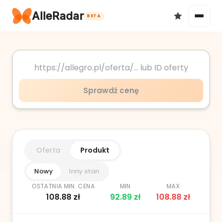
AlleRadar
BETA
Okazje
Sprawdź cenę
Ulubione
Oferta
Produkt
Nowy
Inny stan
OSTATNIA MIN. CENA
MIN
MAX
108.88
zł
92.89
zł
108.88
zł