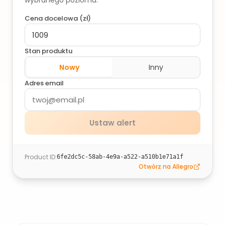
wybranego poziomu.
Cena docelowa (
zł
)
Stan produktu
Nowy
Inny
Adres email
Ustaw alert
Product ID
:
6fe2dc5c-58ab-4e9a-a522-a510b1e71a1f
Otwórz na Allegro