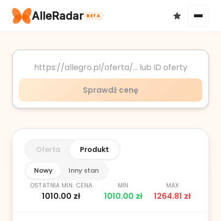
AlleRadar
BETA
Okazje
Sprawdź cenę
Ulubione
Oferta
Produkt
Nowy
Inny stan
OSTATNIA MIN. CENA
MIN
MAX
1010.00
zł
1010.00
zł
1264.81
zł