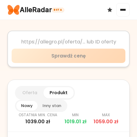
AlleRadar
BETA
Okazje
Sprawdź cenę
Ulubione
Oferta
Produkt
Nowy
Inny stan
OSTATNIA MIN. CENA
MIN
MAX
1039.00
zł
1019.01
zł
1059.00
zł