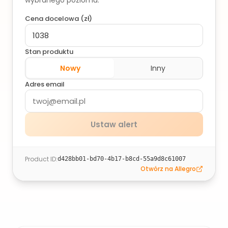
wybranego poziomu.
Cena docelowa (
zł
)
Stan produktu
Nowy
Inny
Adres email
Ustaw alert
Product ID
:
d428bb01-bd70-4b17-b8cd-55a9d8c61007
Otwórz na Allegro