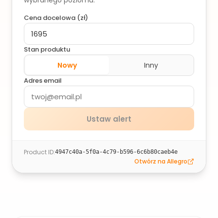
wybranego poziomu.
Cena docelowa (
zł
)
Stan produktu
Nowy
Inny
Adres email
Ustaw alert
Product ID
:
4947c40a-5f0a-4c79-b596-6c6b80caeb4e
Otwórz na Allegro