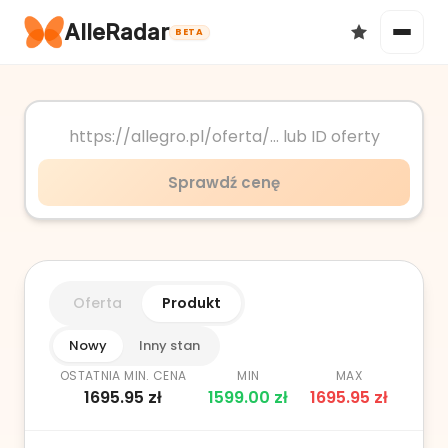
AlleRadar
BETA
Okazje
Sprawdź cenę
Ulubione
Oferta
Produkt
Nowy
Inny stan
OSTATNIA MIN. CENA
MIN
MAX
1695.95
zł
1599.00
zł
1695.95
zł