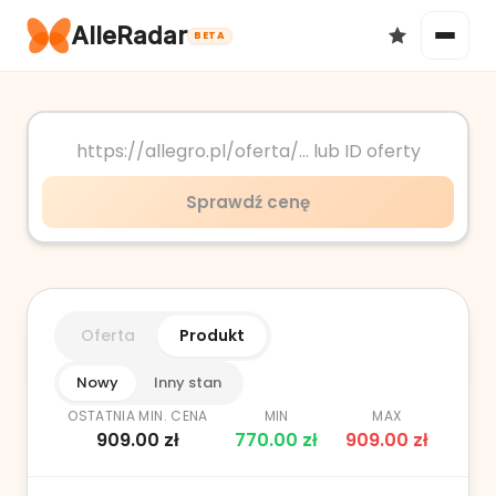
AlleRadar
BETA
Okazje
Sprawdź cenę
Ulubione
Oferta
Produkt
Nowy
Inny stan
OSTATNIA MIN. CENA
MIN
MAX
909.00
zł
770.00
zł
909.00
zł