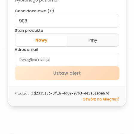
wybranego poziomu.
Cena docelowa (
zł
)
Stan produktu
Nowy
Inny
Adres email
Ustaw alert
Product ID
:
d233518b-3f16-4d09-97b3-4e3a61ebe67d
Otwórz na Allegro