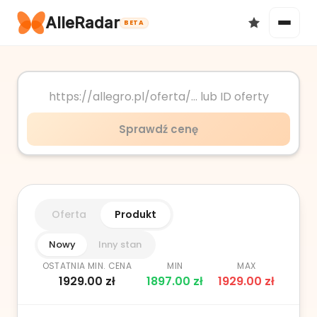
AlleRadar
BETA
Okazje
Sprawdź cenę
Ulubione
Oferta
Produkt
Nowy
Inny stan
OSTATNIA MIN. CENA
MIN
MAX
1929.00
zł
1897.00
zł
1929.00
zł