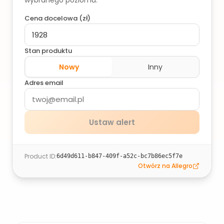
wybranego poziomu.
Cena docelowa (
zł
)
Stan produktu
Nowy
Inny
Adres email
Ustaw alert
Product ID
:
6d49d611-b847-409f-a52c-bc7b86ec5f7e
Otwórz na Allegro