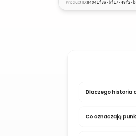
Product ID
:
84041f3a-bf17-49f2-b
Dlaczego historia 
Co oznaczają pun