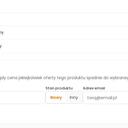
ny
y
dy cena jakiejkolwiek oferty tego produktu spadnie do wybran
Stan produktu
Adres email
Nowy
Inny