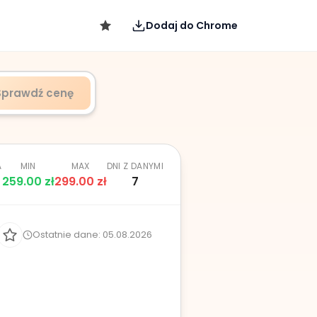
Dodaj do Chrome
Sprawdź cenę
A
MIN
MAX
DNI Z DANYMI
259.00
zł
299.00
zł
7
Ostatnie dane: 05.08.2026