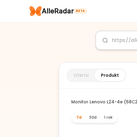
AlleRadar
BETA
Oferta
Produkt
Monitor Lenovo L24-4e (68C2
7d
30d
1 rok