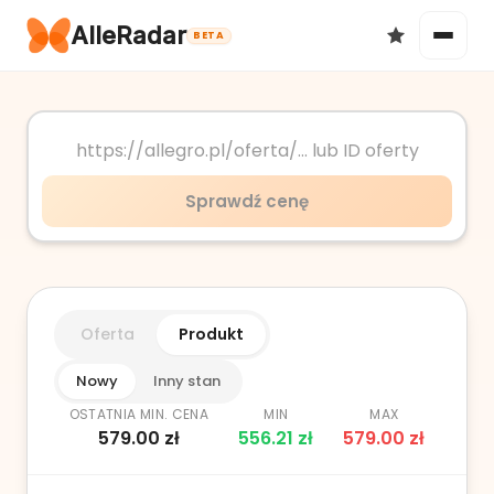
AlleRadar
BETA
Okazje
Sprawdź cenę
Ulubione
Oferta
Produkt
Nowy
Inny stan
OSTATNIA MIN. CENA
MIN
MAX
579.00
zł
556.21
zł
579.00
zł