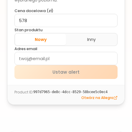
wybranego poziomu.
Cena docelowa (
zł
)
Stan produktu
Nowy
Inny
Adres email
Ustaw alert
Product ID
:
997d7965-de8c-4dcc-8529-58bcee5c0ec4
Otwórz na Allegro