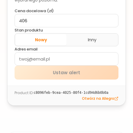
wybranego poziomu.
Cena docelowa (
zł
)
Stan produktu
Nowy
Inny
Adres email
Ustaw alert
Product ID
:
c8096feb-9cea-4025-80f4-1cd94d6b0b0a
Otwórz na Allegro