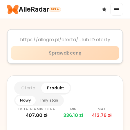
AlleRadar
BETA
Okazje
Sprawdź cenę
Ulubione
Oferta
Produkt
Nowy
Inny stan
OSTATNIA MIN. CENA
MIN
MAX
407.00
zł
336.10
zł
413.76
zł