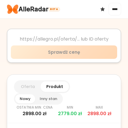
AlleRadar
BETA
Okazje
Sprawdź cenę
Ulubione
Oferta
Produkt
Nowy
Inny stan
OSTATNIA MIN. CENA
MIN
MAX
2898.00
zł
2779.00
zł
2898.00
zł