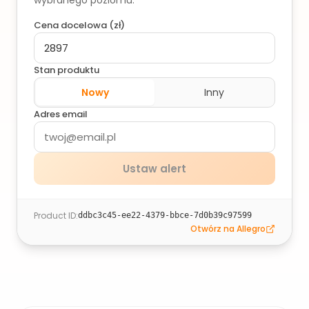
wybranego poziomu.
Cena docelowa (
zł
)
Stan produktu
Nowy
Inny
Adres email
Ustaw alert
Product ID
:
ddbc3c45-ee22-4379-bbce-7d0b39c97599
Otwórz na Allegro