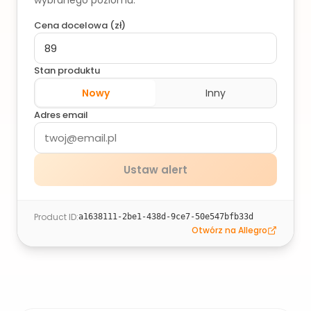
wybranego poziomu.
Cena docelowa (
zł
)
Stan produktu
Nowy
Inny
Adres email
Ustaw alert
Product ID
:
a1638111-2be1-438d-9ce7-50e547bfb33d
Otwórz na Allegro