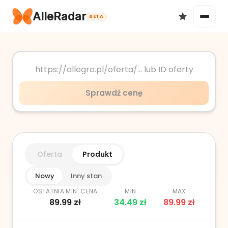
AlleRadar
BETA
Okazje
Sprawdź cenę
Ulubione
Oferta
Produkt
Nowy
Inny stan
OSTATNIA MIN. CENA
MIN
MAX
89.99
zł
34.49
zł
89.99
zł