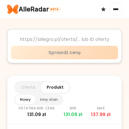
AlleRadar
BETA
Okazje
Sprawdź cenę
Ulubione
Oferta
Produkt
Nowy
Inny stan
OSTATNIA MIN. CENA
MIN
MAX
131.09
zł
131.09
zł
137.99
zł