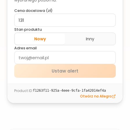
wybranego poziomu.
Cena docelowa (
zł
)
Stan produktu
Nowy
Inny
Adres email
Ustaw alert
Product ID
:
f1263f11-925a-4eee-9cfa-1fa42014ef4a
Otwórz na Allegro