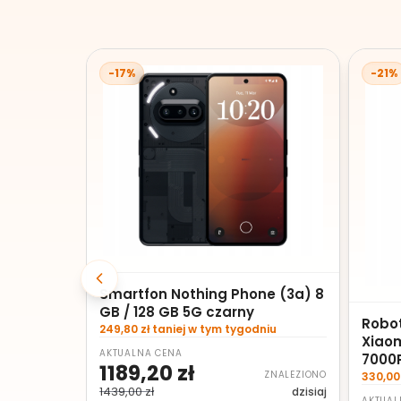
-17%
-21%
Smartfon Nothing Phone (3a) 8
GB / 128 GB 5G czarny
Robo
249,80 zł taniej w tym tygodniu
Xiao
AKTUALNA CENA
7000
1189,20 zł
ZNALEZIONO
330,00
1439,00 zł
dzisiaj
AKTUAL