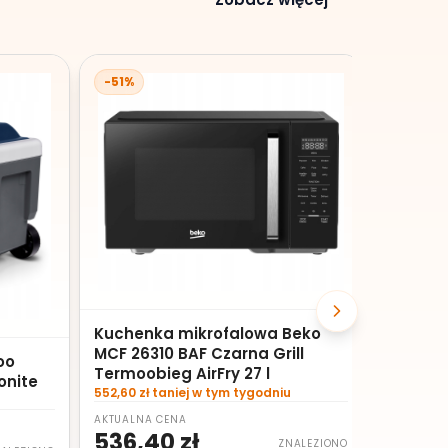
-51%
-31%
Wentyla
513300
112,76 zł
AKTUALNA
249,8
362,65 zł
Kuchenka mikrofalowa Beko
MCF 26310 BAF Czarna Grill
oo
Termoobieg AirFry 27 l
onite
552,60 zł taniej w tym tygodniu
AKTUALNA CENA
536,40 zł
ZNALEZIONO