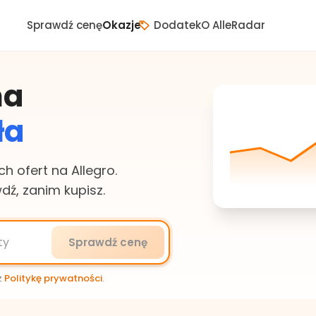
Sprawdź cenę
Okazje
Dodatek
O AlleRadar
na
ła
h ofert na Allegro.
wdź, zanim kupisz.
Sprawdź cenę
z
Politykę prywatności
.