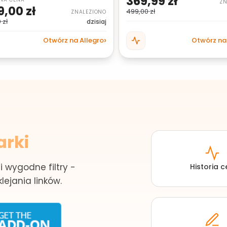
369,99 zł
ZN
9,00 zł
499,00 zł
ZNALEZIONO
 zł
dzisiaj
Otwórz na Allegro
Otwórz na
arki
i wygodne filtry -
Historia c
lejania linków.