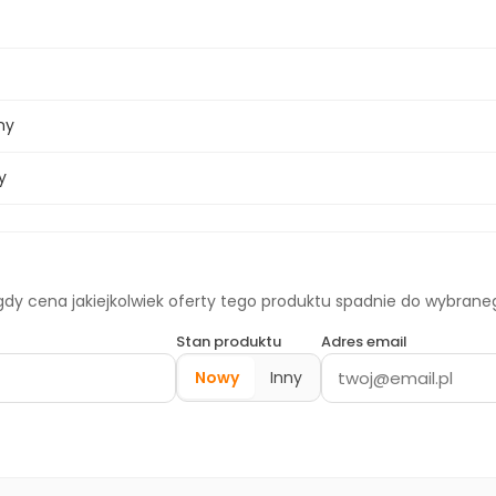
ny
y
dy cena jakiejkolwiek oferty tego produktu spadnie do wybran
Stan produktu
Adres email
Nowy
Inny