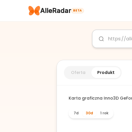
AlleRadar
BETA
Oferta
Produkt
Karta graficzna Inno3D GeFor
7d
30d
1 rok