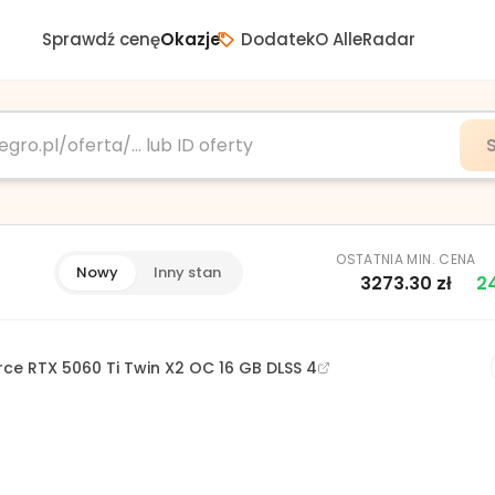
Sprawdź cenę
Okazje
Dodatek
O AlleRadar
OSTATNIA MIN. CENA
Nowy
Inny stan
3273.30
zł
2
ce RTX 5060 Ti Twin X2 OC 16 GB DLSS 4