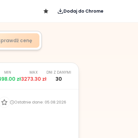
Dodaj do Chrome
Sprawdź cenę
MIN
MAX
DNI Z DANYMI
498.00
zł
3273.30
zł
30
Ostatnie dane: 05.08.2026