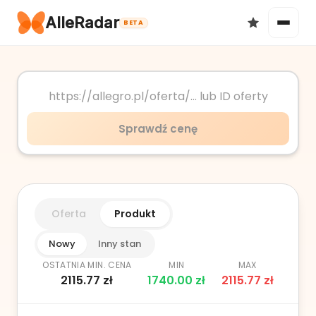
AlleRadar
BETA
Okazje
Sprawdź cenę
Ulubione
Oferta
Produkt
Nowy
Inny stan
OSTATNIA MIN. CENA
MIN
MAX
2115.77
zł
1740.00
zł
2115.77
zł