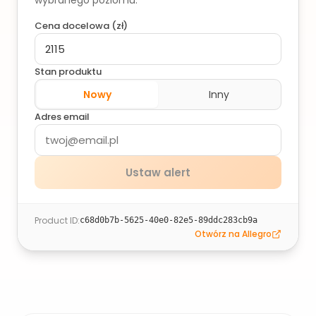
wybranego poziomu.
Cena docelowa (
zł
)
Stan produktu
Nowy
Inny
Adres email
Ustaw alert
Product ID
:
c68d0b7b-5625-40e0-82e5-89ddc283cb9a
Otwórz na Allegro