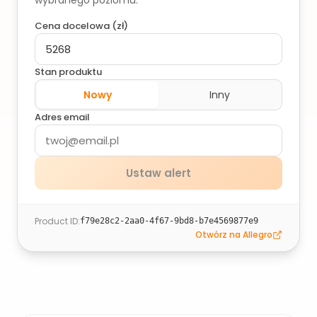
wybranego poziomu.
Cena docelowa (
zł
)
Stan produktu
Nowy
Inny
Adres email
Ustaw alert
Product ID
:
f79e28c2-2aa0-4f67-9bd8-b7e4569877e9
Otwórz na Allegro