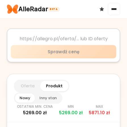
AlleRadar
BETA
Okazje
Sprawdź cenę
Ulubione
Oferta
Produkt
Nowy
Inny stan
OSTATNIA MIN. CENA
MIN
MAX
5269.00
zł
5269.00
zł
5871.10
zł