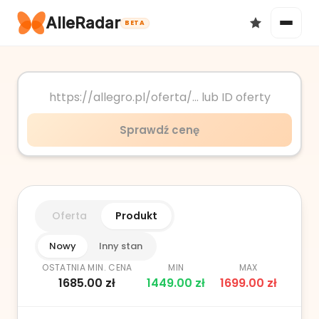
AlleRadar
BETA
Okazje
Sprawdź cenę
Ulubione
Oferta
Produkt
Nowy
Inny stan
OSTATNIA MIN. CENA
MIN
MAX
1685.00
zł
1449.00
zł
1699.00
zł