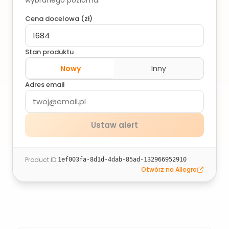
wybranego poziomu.
Cena docelowa (
zł
)
Stan produktu
Nowy
Inny
Adres email
Ustaw alert
Product ID
:
1ef003fa-8d1d-4dab-85ad-132966952910
Otwórz na Allegro