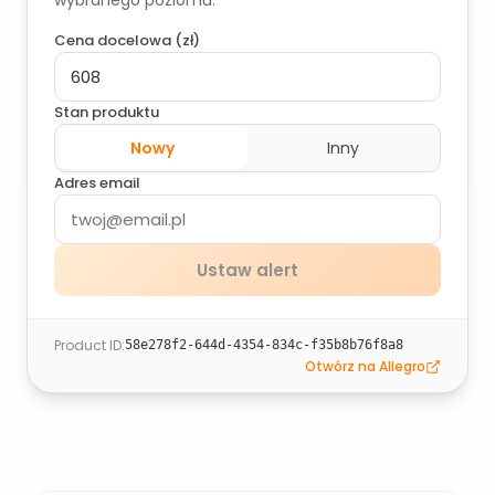
wybranego poziomu.
Cena docelowa (
zł
)
Stan produktu
Nowy
Inny
Adres email
Ustaw alert
Product ID
:
58e278f2-644d-4354-834c-f35b8b76f8a8
Otwórz na Allegro