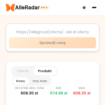
AlleRadar
BETA
Okazje
Sprawdź cenę
Ulubione
Oferta
Produkt
Nowy
Inny stan
OSTATNIA MIN. CENA
MIN
MAX
608.30
zł
574.99
zł
608.30
zł