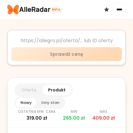
AlleRadar
BETA
Okazje
Sprawdź cenę
Ulubione
Oferta
Produkt
Nowy
Inny stan
OSTATNIA MIN. CENA
MIN
MAX
319.00
zł
265.00
zł
409.00
zł