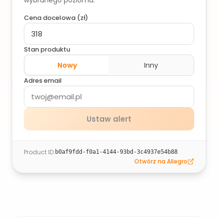
wybranego poziomu.
Cena docelowa (
zł
)
Stan produktu
Nowy
Inny
Adres email
Ustaw alert
Product ID
:
b0af9fdd-f0a1-4144-93bd-3c4937e54b88
Otwórz na Allegro