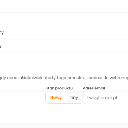
ny
y
dy cena jakiejkolwiek oferty tego produktu spadnie do wybran
Stan produktu
Adres email
Nowy
Inny