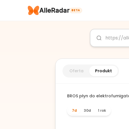
AlleRadar
BETA
Oferta
Produkt
BROS płyn do elektrofumiga
7d
30d
1 rok