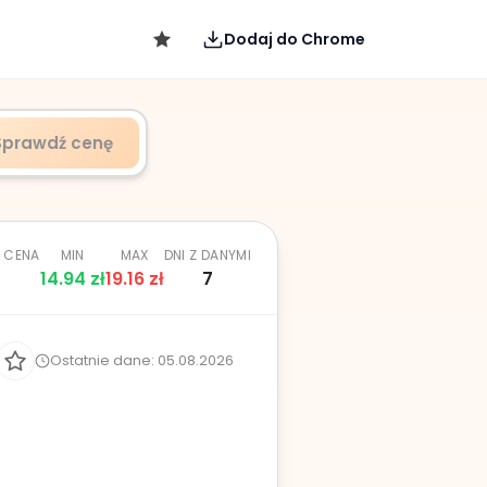
Dodaj do Chrome
Sprawdź cenę
. CENA
MIN
MAX
DNI Z DANYMI
ł
14.94
zł
19.16
zł
7
Ostatnie dane: 05.08.2026