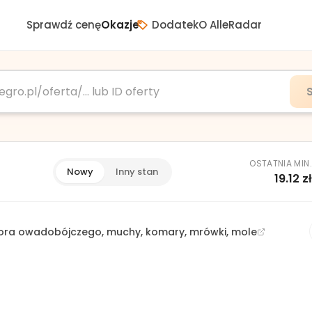
Sprawdź cenę
Okazje
Dodatek
O AlleRadar
OSTATNIA MIN
Nowy
Inny stan
19.12
z
tora owadobójczego, muchy, komary, mrówki, mole